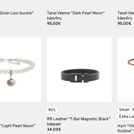
Silver Lion buckle”
Tanel Veenre “Dark Pearl Moon”
Tanel Ve
käevõru
käevõru
95.00
€
95.00
€
Lisa
Lisa
soovinimekirja
soovinimekirja
+
+
M/L
Small
Extra La
RR Leather “T-Bar Magnetic Black”
käepael
 “Light Pearl Moon”
Hyrv “Hi
34.00
€
Kuldne” 