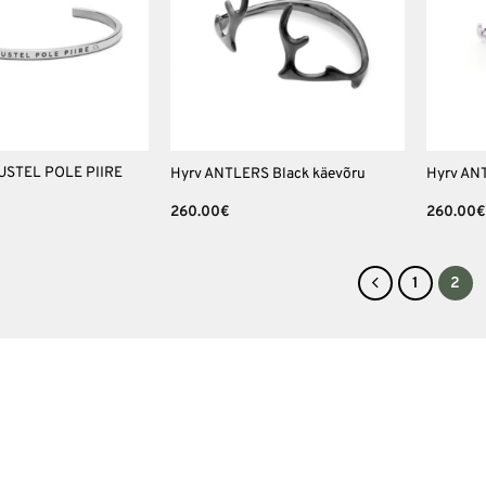
+
+
USTEL POLE PIIRE
Hyrv ANTLERS Black käevõru
Hyrv ANT
260.00
€
260.00
€
1
2