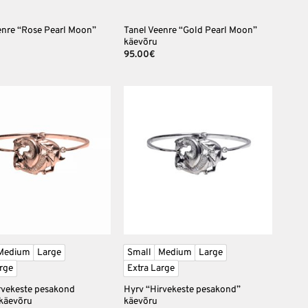
enre “Rose Pearl Moon”
Tanel Veenre “Gold Pearl Moon”
käevõru
95.00
€
Lisa
Lisa
soovinimekirja
soovinimekirja
+
Medium
Large
Small
Medium
Large
rge
Extra Large
rvekeste pesakond
Hyrv “Hirvekeste pesakond”
käevõru
käevõru