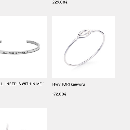
229.00
€
Lisa
Lisa
soovinimekirja
soovinimekirja
+
L I NEED IS WITHIN ME ”
Hyrv TORI käevõru
172.00
€
Lisa
soovinimekirja