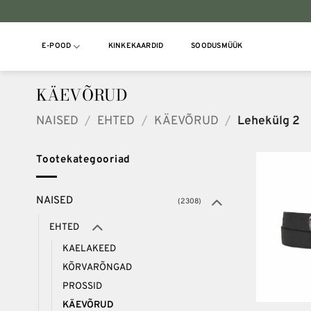
Skip
to
content
E-POOD
KINKEKAARDID
SOODUSMÜÜK
KÄEVÕRUD
NAISED
/
EHTED
/
KÄEVÕRUD
/
Lehekülg 2
Tootekategooriad
NAISED
(2308)
EHTED
KAELAKEED
KÕRVARÕNGAD
PROSSID
+
KÄEVÕRUD