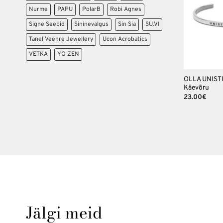
Nurme
PAPU
PolarB
Robi Agnes
Signe Seebid
Sininevalgus
Sin Sia
SU.VI
Tanel Veenre Jewellery
Ucon Acrobatics
VETKA
YO ZEN
+
OLLA UNIST
Käevõru
23.00
€
Jälgi meid