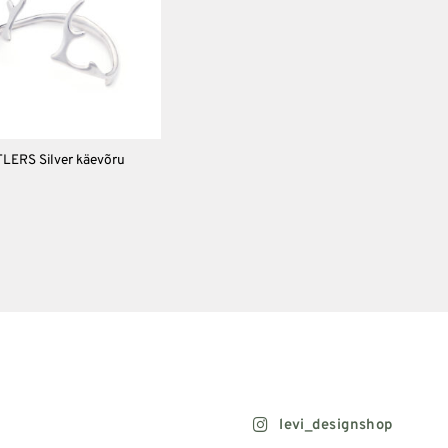
LERS Silver käevõru
levi_designshop