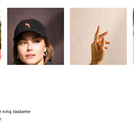
e ning loodame
.