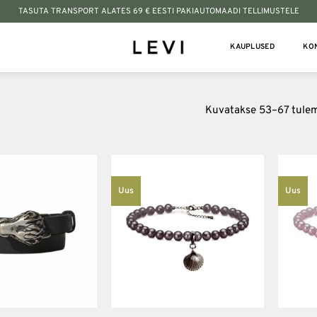
TASUTA TRANSPORT ALATES 69 € EESTI PAKIAUTOMAADI TELLIMUSTELE
KAUPLUSED
KO
Kuvatakse 53–67 tulem
Uus
Uus
Lisa
Lisa
soovinimekirja
soovinimekirja
+
+