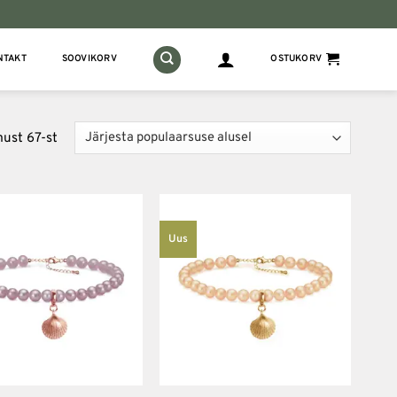
NTAKT
SOOVIKORV
OSTUKORV
Sorteeritud
ust 67-st
populaarsuse
järgi
Uus
Lisa
Lisa
soovinimekirja
soovinimekirja
+