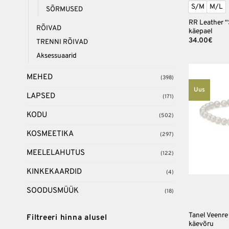
S/M
M/L
SÕRMUSED
RR Leather “
RÕIVAD
käepael
34.00
€
TRENNI RÕIVAD
Aksessuaarid
MEHED
(398)
Uus
LAPSED
(171)
KODU
(502)
KOSMEETIKA
(297)
MEELELAHUTUS
(122)
+
KINKEKAARDID
(4)
SOODUSMÜÜK
(18)
Tanel Veenre
Filtreeri hinna alusel
käevõru