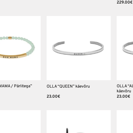
229.00
€
Lisa
Lisa
soovinimekirja
soovinimekirja
+
+
AMA / Pärlitega”
OLLA “AL
OLLA “QUEEN” käevõru
käevõru
23.00
€
23.00
€
Lisa
Lisa
soovinimekirja
soovinimekirja