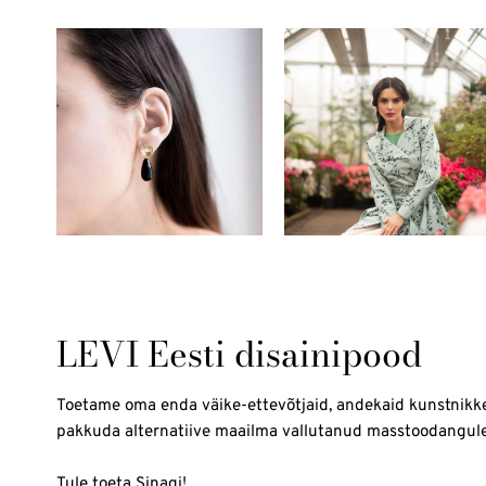
LEVI Eesti disainipood
Toetame oma enda väike-ettevõtjaid, andekaid kunstnikk
pakkuda alternatiive maailma vallutanud masstoodangule
Tule toeta Sinagi!