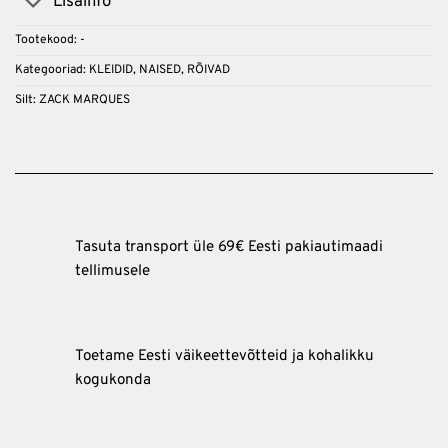
Lisainfo
Tootekood:
-
Kategooriad:
KLEIDID
,
NAISED
,
RÕIVAD
Silt:
ZACK MARQUES
Tasuta transport üle 69€ Eesti pakiautimaadi
tellimusele
Toetame Eesti väikeettevõtteid ja kohalikku
kogukonda