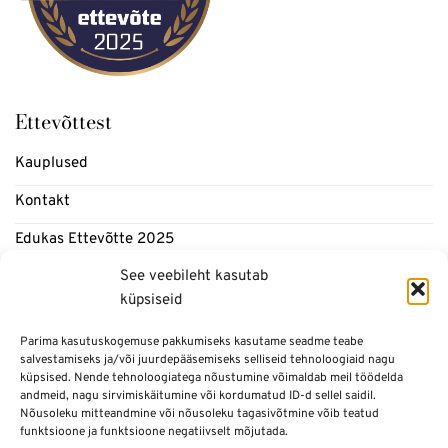
Ettevõttest
Kauplused
Kontakt
Edukas Ettevõtte 2025
See veebileht kasutab
Meedia
küpsiseid
Blogi
Parima kasutuskogemuse pakkumiseks kasutame seadme teabe
salvestamiseks ja/või juurdepääsemiseks selliseid tehnoloogiaid nagu
Informatsioon
küpsised. Nende tehnoloogiatega nõustumine võimaldab meil töödelda
andmeid, nagu sirvimiskäitumine või kordumatud ID-d sellel saidil.
Nõusoleku mitteandmine või nõusoleku tagasivõtmine võib teatud
Üldtingimused
funktsioone ja funktsioone negatiivselt mõjutada.