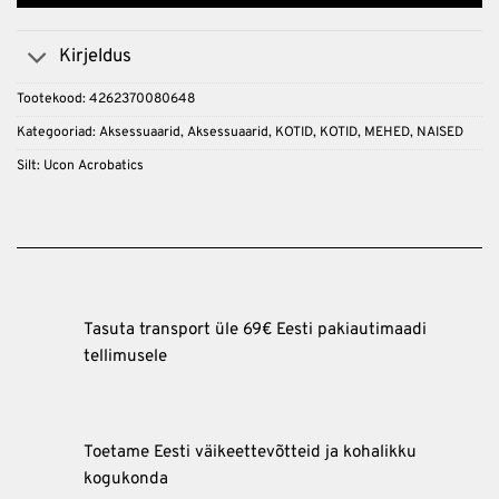
Kirjeldus
Tootekood:
4262370080648
Kategooriad:
Aksessuaarid
,
Aksessuaarid
,
KOTID
,
KOTID
,
MEHED
,
NAISED
Silt:
Ucon Acrobatics
Tasuta transport üle 69€ Eesti pakiautimaadi
tellimusele
Toetame Eesti väikeettevõtteid ja kohalikku
kogukonda