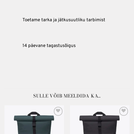
Toetame tarka ja jätkusuutliku tarbimist
14 päevane tagastusõigus
SULLE VÕIB MEELDIDA KA…
Lisa
Lisa
soovinimekirja
soovinimekirja