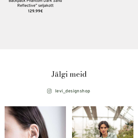
Backpack Phantom Dark Sand
Reflective” seljakott
129.99
€
Jälgi meid
levi_designshop