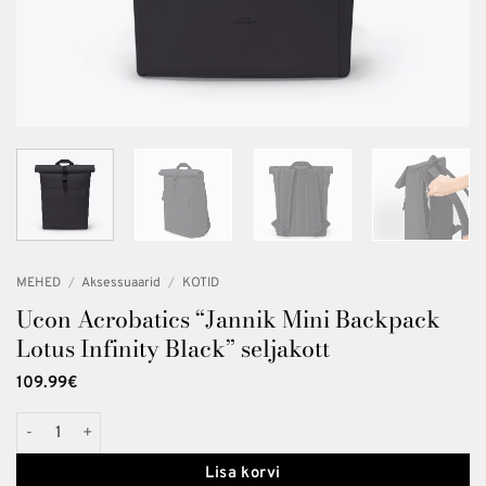
MEHED
/
Aksessuaarid
/
KOTID
Ucon Acrobatics “Jannik Mini Backpack
Lotus Infinity Black” seljakott
109.99
€
Ucon Acrobatics "Jannik Mini Backpack Lotus Infinity Black" seljako
Lisa korvi