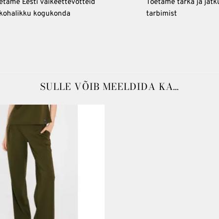
etame Eesti väikeettevõtteid
Toetame tarka ja jätk
 kohalikku kogukonda
tarbimist
SULLE VÕIB MEELDIDA KA…
Lisa
soovinimekirja