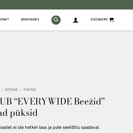
NTAKT
SOOVIKORV
OSTUKORV
/
RÕIVAD
/
PÜKSID
UB “EVERYWIDE Beežid”
ad püksid
oodet ei ole hetkel laos ja pole seetõttu saadaval.