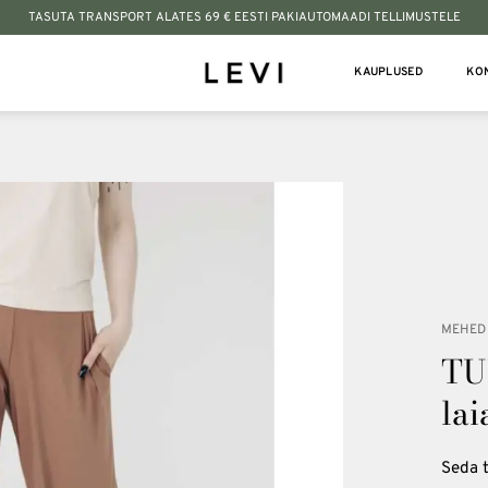
TASUTA TRANSPORT ALATES 69 € EESTI PAKIAUTOMAADI TELLIMUSTELE
KAUPLUSED
KO
Lisa
soovinimekirja
MEHED
TU
lai
Seda t