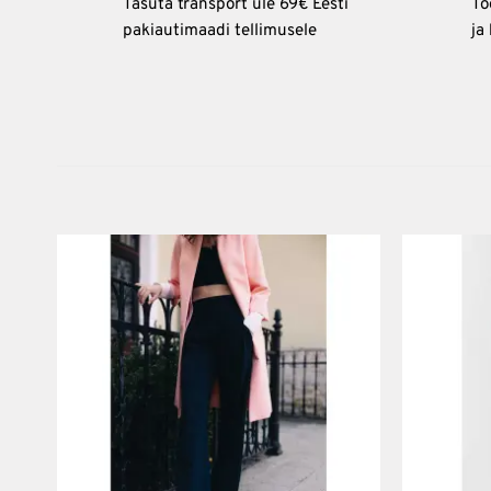
Tasuta transport üle 69€ Eesti
To
pakiautimaadi tellimusele
ja
Lisa
soovinimekirja