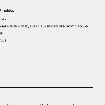
Kirjeldus
ood:
-
riad:
MEHED
,
NAISED
,
PÜKSID
,
PÜKSID/SEELIKUD
,
RÕIVAD
,
RÕIVAD
UB
TUUB