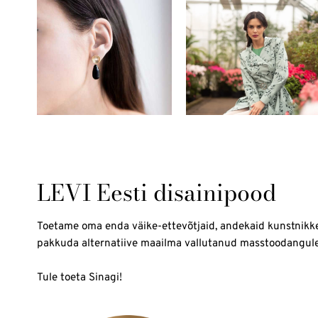
LEVI Eesti disainipood
Toetame oma enda väike-ettevõtjaid, andekaid kunstnikk
pakkuda alternatiive maailma vallutanud masstoodangule
Tule toeta Sinagi!