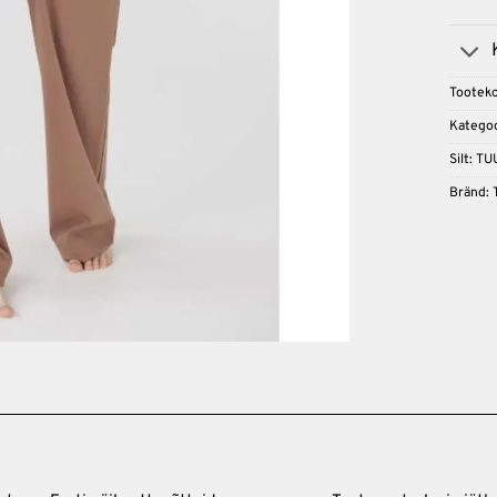
Tootek
Kategoo
Silt:
TU
Bränd: