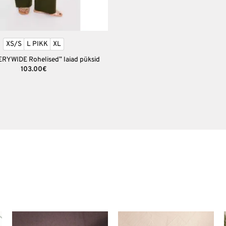
XS/S
L PIKK
XL
RYWIDE Rohelised” laiad püksid
103.00
€