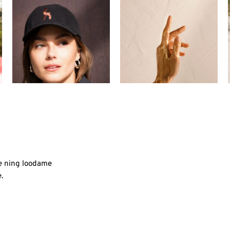
e ning loodame
.