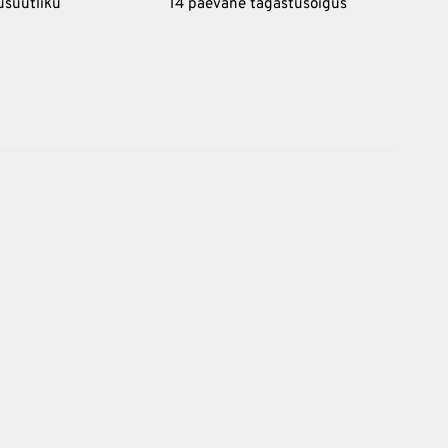
usuutliku
14 päevane tagastusõigus