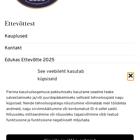
Ettevõttest
Kauplused
Kontakt
Edukas Ettevõtte 2025
See veebileht kasutab
Meedia
küpsiseid
Blogi
Parima kasutuskogemuse pakkumiseks kasutame seadme teabe
salvestamiseks ja/või juurdepääsemiseks selliseid tehnoloogiaid nagu
Informatsioon
küpsised. Nende tehnoloogiatega nõustumine võimaldab meil töödelda
andmeid, nagu sirvimiskäitumine või kordumatud ID-d sellel saidil.
Nõusoleku mitteandmine või nõusoleku tagasivõtmine võib teatud
Üldtingimused
funktsioone ja funktsioone negatiivselt mõjutada.
Privaatsuspoliitika