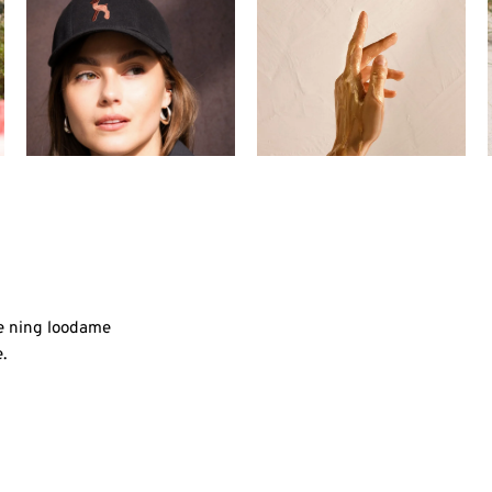
e ning loodame
.