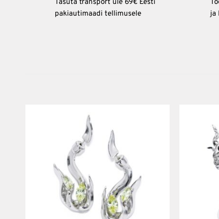
Tasuta transport üle 69€ Eesti
To
pakiautimaadi tellimusele
ja
Lisa
soovinimekirja