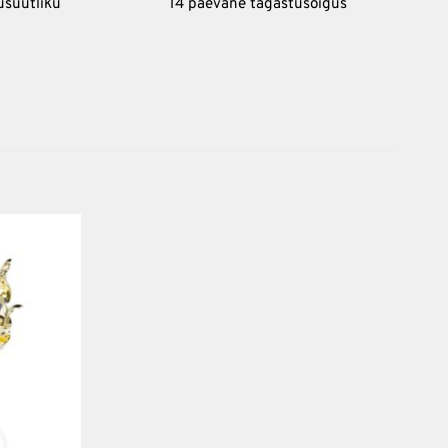
usuutliku
14 päevane tagastusõigus
Lisa
oovinimekirja