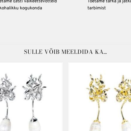
etame Eesti väikeettevõtteid
Toetame tarka ja jätk
 kohalikku kogukonda
tarbimist
SULLE VÕIB MEELDIDA KA…
Lisa
soovinimekirja
s