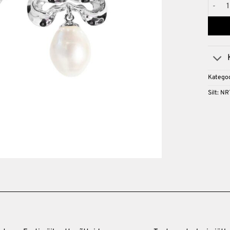
NRTN 
Kategoo
Silt:
NR