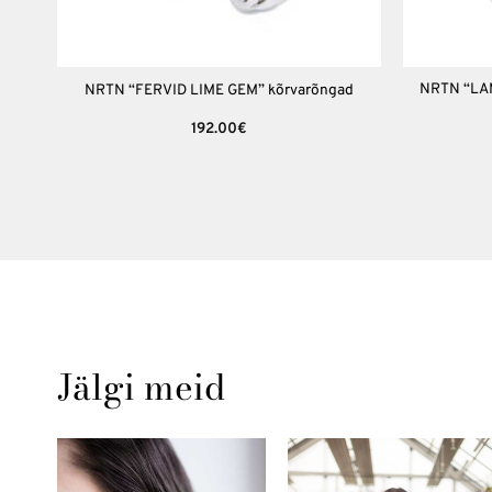
+
+
NRTN “LA
NRTN “FERVID LIME GEM” kõrvarõngad
192.00
€
Jälgi meid