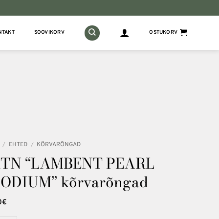
NTAKT
SOOVIKORV
OSTUKORV
/
EHTED
/
KÕRVARÕNGAD
TN “LAMBENT PEARL
ODIUM” kõrvarõngad
0
€