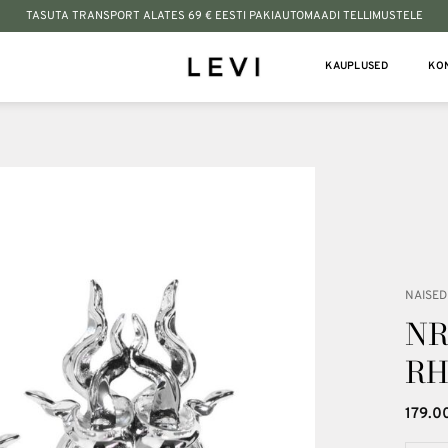
TASUTA TRANSPORT ALATES 69 € EESTI PAKIAUTOMAADI TELLIMUSTELE
KAUPLUSED
KO
Lisa
soovinimekirja
NAISED
NR
RH
179.0