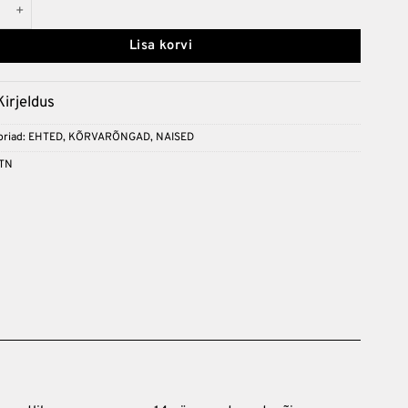
"LAMBENT PEARL RHODIUM" kõrvarõngad kogus
Lisa korvi
Kirjeldus
riad:
EHTED
,
KÕRVARÕNGAD
,
NAISED
TN