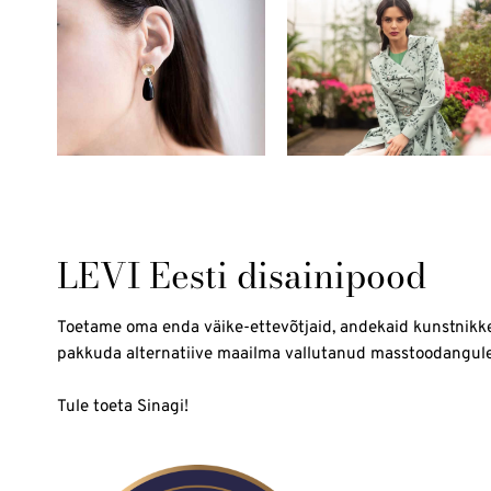
LEVI Eesti disainipood
Toetame oma enda väike-ettevõtjaid, andekaid kunstnikk
pakkuda alternatiive maailma vallutanud masstoodangule
Tule toeta Sinagi!