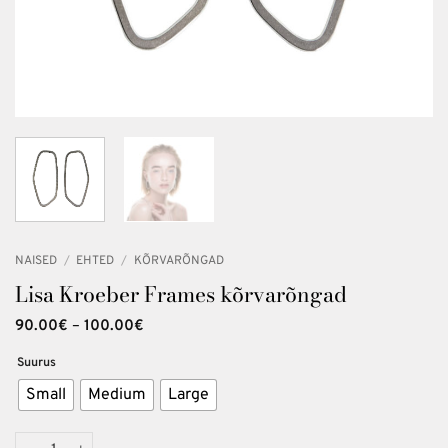
NAISED
/
EHTED
/
KÕRVARÕNGAD
Lisa Kroeber Frames kõrvarõngad
Hinnavahemik:
90.00
€
–
100.00
€
90.00€
kuni
Suurus
100.00€
Small
Medium
Large
Lisa Kroeber Frames kõrvarõngad kogus