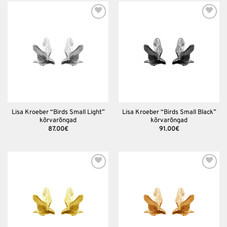
Lisa
Lisa
soovinimekirja
soovinimekirja
Lisa Kroeber “Birds Small Light”
Lisa Kroeber “Birds Small Black”
kõrvarõngad
kõrvarõngad
87.00
€
91.00
€
Lisa
Lisa
soovinimekirja
soovinimekirja