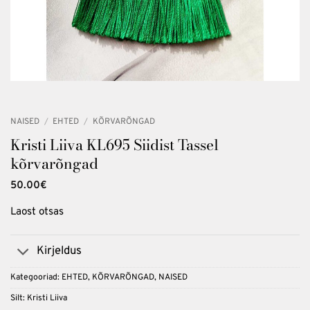
NAISED
/
EHTED
/
KÕRVARÕNGAD
Kristi Liiva KL695 Siidist Tassel
kõrvarõngad
50.00
€
Laost otsas
Kirjeldus
Kategooriad:
EHTED
,
KÕRVARÕNGAD
,
NAISED
Silt:
Kristi Liiva