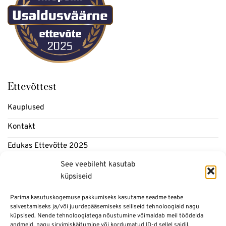
Ettevõttest
Kauplused
Kontakt
Edukas Ettevõtte 2025
See veebileht kasutab
Meedia
küpsiseid
Blogi
Parima kasutuskogemuse pakkumiseks kasutame seadme teabe
salvestamiseks ja/või juurdepääsemiseks selliseid tehnoloogiaid nagu
Informatsioon
küpsised. Nende tehnoloogiatega nõustumine võimaldab meil töödelda
andmeid, nagu sirvimiskäitumine või kordumatud ID-d sellel saidil.