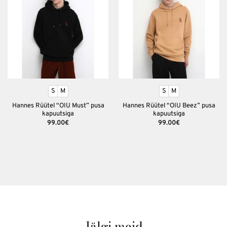
Lisa
Lisa
soovinimekirja
soovinimekirja
S
M
S
M
Hannes Rüütel “OIU Must” pusa
Hannes Rüütel “OIU Beez” pusa
kapuutsiga
kapuutsiga
99.00
€
99.00
€
Jälgi meid