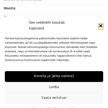
Meedia
Blogi
See veebileht kasutab
küpsiseid
Informatsioon
Parima kasutuskogemuse pakkumiseks kasutame seadme teabe
salvestamiseks ja/või juurdepääsemiseks selliseid tehnoloogiaid nagu
Üldtingimused
küpsised. Nende tehnoloogiatega nõustumine võimaldab meil töödelda
andmeid, nagu sirvimiskäitumine või kordumatud ID-d sellel saidil.
Privaatsuspoliitika
Nõusoleku mitteandmine või nõusoleku tagasivõtmine võib teatud
funktsioone ja funktsioone negatiivselt mõjutada.
KKK
Kinnita ja jätka ostmist
Loobu
Copyright 2025 ©
Emelia Invest OÜ l Estonia pst 9, Tallinn l E-post
shop@levi.design
Vaata eelistusi