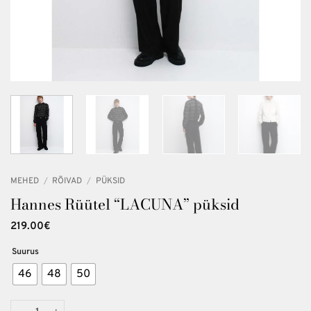
MEHED
/
RÕIVAD
/
PÜKSID
Hannes Rüütel “LACUNA” püksid
219.00
€
Suurus
46
48
50
Hannes Rüütel "LACUNA" püksid kogus